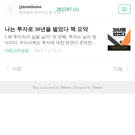
jjmomhouse
2025/07 (1)
제제맘의 온라인쇼핑 도전기
나는 투자로 30년을 벌었다 책 요약
1.왜 투자자의 삶을 살까? 첫 번째, 투자는 삶의 방
식이다. 우리사회는 투자에 대한 편견이 존재한다.
서로 자산과 투자에 대해 이야기하는 걸 금기시하
카테고리 없음
2025. 7. 2. 13:21
는 분위기가 여전이 남아있다. 건강한 투자 문화가
자리 잡지 못하다보니 단기적인 투기 놀음에 빠져
드는 길 잃은 투자자들도 많이 생긴다. 투자의 왜w
이전
다음
hy와 어떻게How가 잡히지 않은 상태에서 계속 무
엇What만 찾는 건 대개 잘못된 의사결정으로 이어
지고 결국 돈을 잃게 된다. 투자는 단순히 돈을 버
Blog is powered by
Tistory
/ Designed by
Tistory
는 수단이 아닌 축적이라는 목표 아래 인생의 수많
은 의사결정을 도와주는 원칙이자 삶의 방식이다.
투자자의 삶을 산다는 것은 단순히 돈의 축적만 목
표로 하는 것이 아니라 세상의 흐름과 현상의 본질
을 이해하는 것, 사회통념을 깨고 기회와 위기를 정
확히 구분하는 것으로..